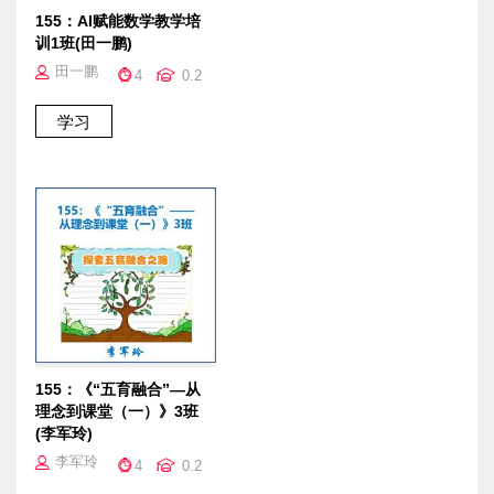
155：AI赋能数学教学培
训1班(田一鹏)
田一鹏
4
0.2
155：《“五育融合”—从
理念到课堂（一）》3班
(李军玲)
李军玲
4
0.2