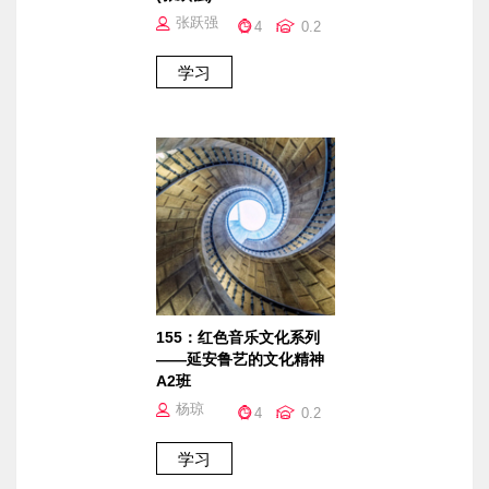
张跃强
4
0.2
155：红色音乐文化系列
——延安鲁艺的文化精神
A2班
杨琼
4
0.2